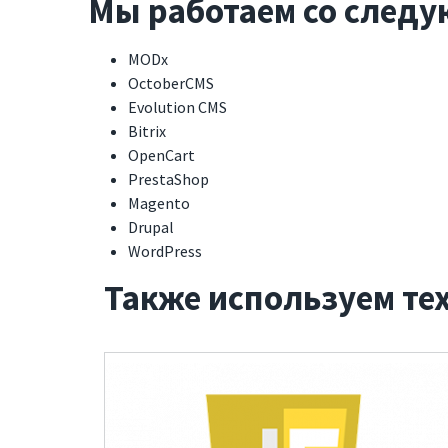
Мы работаем со след
Сложные решения. Стартапы
Как мы
Мобильные приложения
Ваканс
MODx
Разработка ПО
Социал
OctoberCMS
Evolution CMS
Готовые решения
Технол
Bitrix
OpenCart
Отзыв
PrestaShop
Клиент
Magento
Drupal
Контак
WordPress
Также используем те
Блог
Запустили сервис онлайн-
SKY IN
тренировок SculptOnline
компан