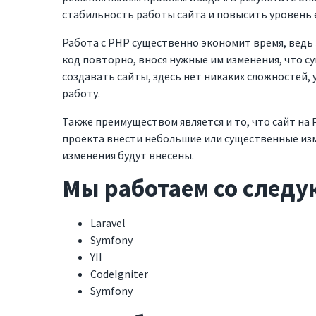
стабильность работы сайта и повысить уровень 
Работа с PHP существенно экономит время, вед
код повторно, внося нужные им изменения, что с
создавать сайты, здесь нет никаких сложностей, 
работу.
Также преимуществом является и то, что сайт на
проекта внести небольшие или существенные изме
изменения будут внесены.
Мы работаем со след
Laravel
Услуги
Ко
Symfony
YII
CodeIgniter
Разработка веб-сайтов
О нас
Symfony