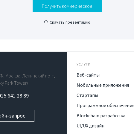
Получить коммерческое
Скачать презентацию
Ы
УСЛУГИ
Веб-сайты
Ф, Москва, Ленинский пр-т,
rky Park Tower)
Мобильные приложения
915 641 28 89
Стартапы
Программное обеспечени
айн-запрос
Blockchain разработка
UI/UX дизайн