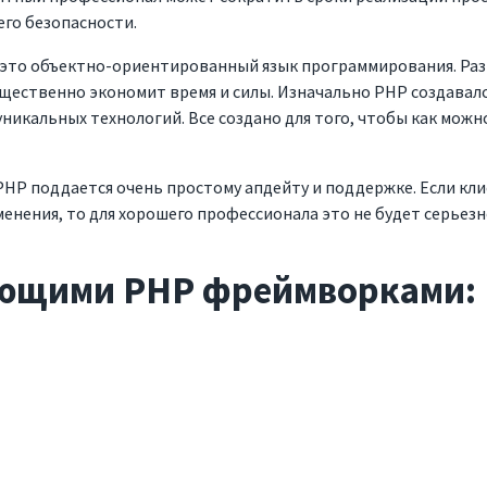
его безопасности.
ь это объектно-ориентированный язык программирования. Ра
ущественно экономит время и силы. Изначально PHP создавалс
уникальных технологий. Все создано для того, чтобы как можн
 PHP поддается очень простому апдейту и поддержке. Если кл
нения, то для хорошего профессионала это не будет серьезн
ующими PHP фреймворками:
мпания
Портфоли
Корпоративные сайты