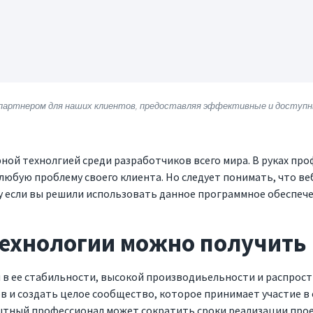
партнером для наших клиентов, предоставляя эффективные и доступны
рной технолгией среди разработчиков всего мира. В руках пр
 любую проблему своего клиента. Но следует понимать, что в
 если вы решили использовать данное программное обеспече
технологии можно получить
в ее стабильности, высокой производиьельности и распрост
 и создать целое сообщество, которое принимает участие в
ытный профессионал может сократить сроки реализации проек