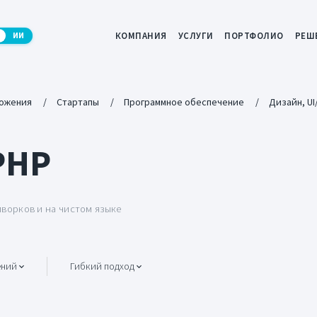
КОМПАНИЯ
УСЛУГИ
ПОРТФОЛИО
РЕШ
ИИ
ожения
Стартапы
Программное обеспечение
Дизайн, UI
PHP
ворков и на чистом языке
ений
Гибкий подход