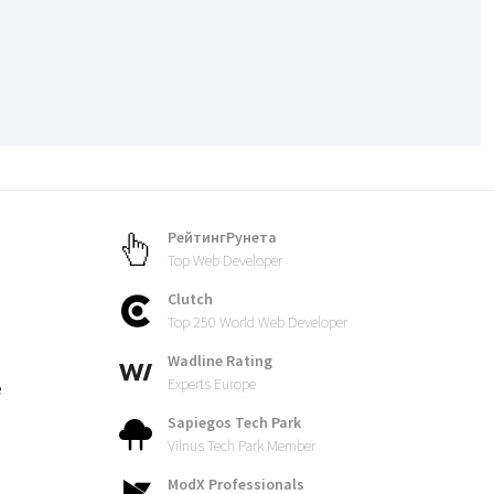
РейтингРунета
Top Web Developer
Clutch
Top 250 World Web Developer
Wadline Rating
Experts Europe
е
Sapiegos Tech Park
Vilnus Tech Park Member
ModX Professionals