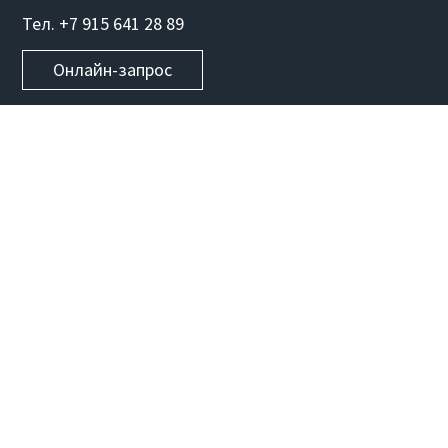
Тел. +7 915 641 28 89
Онлайн-запрос
УСЛУГИ
Веб-сайты
Мобильные приложения
Стартапы
Программное обеспечение
Blockchain разработка
UI/UX дизайн