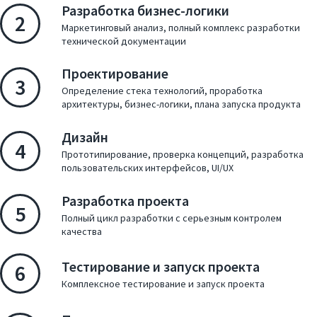
Разработка бизнес-логики
2
Маркетинговый анализ, полный комплекс разработки
технической документации
Проектирование
3
Услуги
Определение стека технологий, проработка
архитектуры, бизнес-логики, плана запуска продукта
Компания
Дизайн
4
Прототипирование, проверка концепций, разработка
пользовательских интерфейсов, UI/UX
Портфолио
Разработка проекта
5
Решения
Полный цикл разработки с серьезным контролем
качества
Контакты
Тестирование и запуск проекта
6
Комплексное тестирование и запуск проекта
Запрос коммерческого