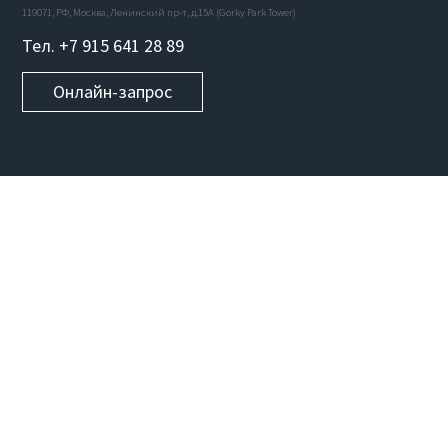
119071, РФ, Москва, Ленинский пр-т, д.15А (Gorky Park Tower)
Тел. +7 915 641 28 89
Онлайн-запрос
УСЛУГИ
Веб-сайты
Мобильные приложения
Стартапы
Программное обеспечение
Blockchain разработка
UI/UX дизайн