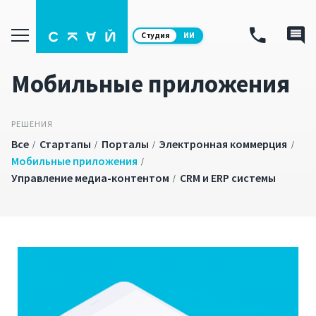
Студия
ИИ
Мобильные приложения
РЕШЕНИЯ
Все
Стартапы
Порталы
Электронная коммерция
/
/
/
/
Мобильные приложения
/
Управление медиа-контентом
CRM и ERP системы
/