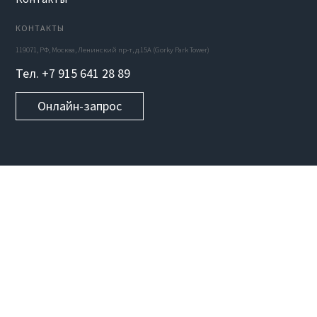
КОНТАКТЫ
119071, РФ, Москва, Ленинский пр-т, д.15А (Gorky Park Tower)
Тел. +7 915 641 28 89
Онлайн-запрос
УСЛУГИ
Веб-сайты
Мобильные приложения
Стартапы
Программное обеспечение