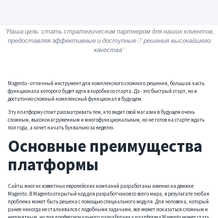
"Наша цель: стать стратегическим партнером для наших клиентов,
предоставляя эффективные и доступные IT решения высочайшего
качества"
Magento - отличный инструмент для комплексного сложного решения, большая часть
функционала которого будет идти в коробке со старта. Да - это быстрый старт, но и
достаточно сложный комплексный функционал в будущем.
Эту платформу стоит рассматривать тем, кто видит свой магазин в будущем очень
сложным, высоконагруженным и многофункциональным, но не готов на старте ждать
пол года, а хочет начать буквально за неделю.
Основные преимущества
платформы
Сайты многих известных европейских компаний разработаны именно на движке
Magento. В Magento открытый код для разработчиков со всего мира, в результате любая
проблема может быть решена с помощью специального модуля. Для человека, который
ранее никогда не сталкивался с подобными задачами, все может показаться сложным и
непонятным, но для профессионального разработчика платформа Magento может стать