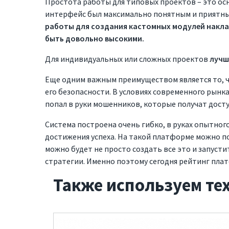
Простота работы для типовых проектов – это ос
интерфейс был максимально понятным и приятны
работы для создания кастомных модулей накл
быть довольно высокими.
Для индивидуальных или сложных проектов
лучш
Услуги
Ко
Еще одним важным преимуществом является то, 
его безопасности. В условиях современного рынк
попал в руки мошенников, которые получат дост
Разработка веб-сайтов
О нас
Система построена очень гибко, в руках опытно
Сложные решения. Стартапы
Как мы
достижения успеха. На такой платформе можно 
можно будет не просто создать все это и запуст
Мобильные приложения
Ваканс
стратегии. Именно поэтому сегодня рейтинг платф
Разработка ПО
Социал
Также используем те
Готовые решения
Технол
Отзыв