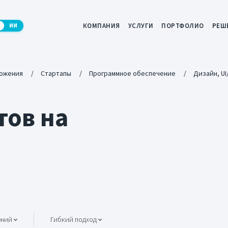
КОМПАНИЯ
УСЛУГИ
ПОРТФОЛИО
РЕШ
ИИ
ожения
Стартапы
Программное обеспечение
Дизайн, UI
тов на
)
ений
Гибкий подход