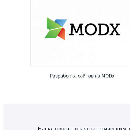
Клиент
Контак
Блог
Запустили сервис онлайн-
SKY IN
тренировок SculptOnline
компан
Разработка сайтов на MODx
Наша цель: стать стратегическим