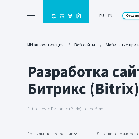
RU
EN
Студия
ИИ автоматизация
Веб-сайты
Мобильные прил
Разработка сай
Битрикс (Bitrix
Работаем с Битрикс (Bitrix) более 5 лет
Правильные технологии
Десятки готовых реш