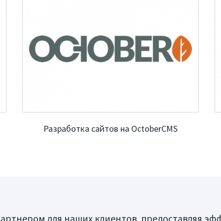
ы
ты
COM в списке лучших
ий Clutch Global
Разработка сайтов на OctoberCMS
 партнером для наших клиентов, предоставляя эф