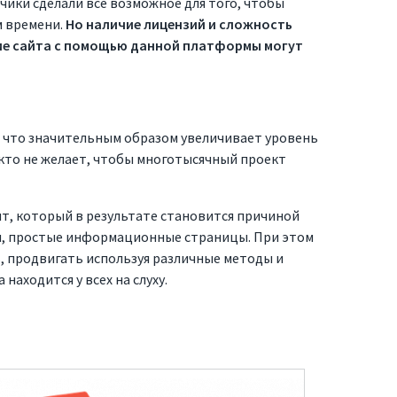
ики сделали все возможное для того, чтобы
м времени.
Но наличие лицензий и сложность
ие сайта с помощью данной платформы могут
о
Контакты
 что значительным образом увеличивает уровень
икто не желает, чтобы многотысячный проект
Тел. +7 915 641 28 89
нт, который в результате становится причиной
hello@skyname.net
ы, простые информационные страницы. При этом
ь, продвигать используя различные методы и
аходится у всех на слуху.