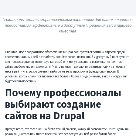
"Наша цель: стать стратегическим партнером для наших клиентов,
предоставляя эффективные и доступные IT решения высочайшего
качества"
Специальное программное обеспечение Drupal пользуется огромным спросом среди
профессиональных веб-разработчиков. Это довольно мощный и доступный инструмент
для профессионалов, используя который они могут создавать высококачественные
сайты любого уровня сложности. Часто данная технология занимает одни из первых
мест в рейтинге, разработчики выбирают ее за простоту и функциональность. В
условиях, когда клиент становится все более и более придирчивым, такой инструмент
будет очень полезным.
Почему профессионалы
выбирают создание
сайтов на Drupal
Прежде всего, это совершенно бесплатный движок, который позволяет снизить цены на
реализацию того или иного проекта, что делает услуги веб-разработки более