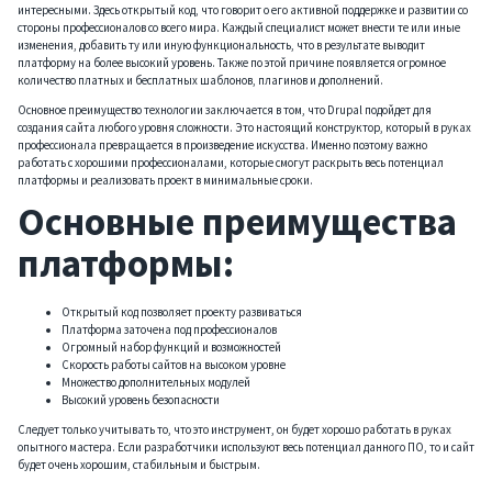
интересными. Здесь открытый код, что говорит о его активной поддержке и развитии со
стороны профессионалов со всего мира. Каждый специалист может внести те или иные
изменения, добавить ту или иную функциональность, что в результате выводит
платформу на более высокий уровень. Также по этой причине появляется огромное
количество платных и бесплатных шаблонов, плагинов и дополнений.
Основное преимущество технологии заключается в том, что Drupal подойдет для
создания сайта любого уровня сложности. Это настоящий конструктор, который в руках
профессионала превращается в произведение искусства. Именно поэтому важно
работать с хорошими профессионалами, которые смогут раскрыть весь потенциал
платформы и реализовать проект в минимальные сроки.
Основные преимущества
платформы:
Открытый код позволяет проекту развиваться
Платформа заточена под профессионалов
Огромный набор функций и возможностей
Скорость работы сайтов на высоком уровне
Множество дополнительных модулей
Высокий уровень безопасности
Следует только учитывать то, что это инструмент, он будет хорошо работать в руках
опытного мастера. Если разработчики используют весь потенциал данного ПО, то и сайт
будет очень хорошим, стабильным и быстрым.