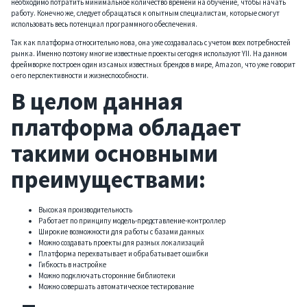
необходимо потратить минимальное количество времени на обучение, чтобы начать
работу. Конечно же, следует обращаться к опытным специалистам, которые смогут
использовать весь потенциал программного обеспечения.
Так как платформа относительно нова, она уже создавалась с учетом всех потребностей
рынка. Именно поэтому многие известные проекты сегодня используют YII. На данном
фреймворке построен один из самых известных брендов в мире, Amazon, что уже говорит
о его перспективности и жизнеспособности.
В целом данная
платформа обладает
такими основными
преимуществами:
Высокая производительность
Работает по принципу модель-представление-контроллер
Широкие возможности для работы с базами данных
Можно создавать проекты для разных локализаций
Платформа перехватывает и обрабатывает ошибки
Гибкость в настройке
Можно подключать сторонние библиотеки
Можно совершать автоматическое тестирование