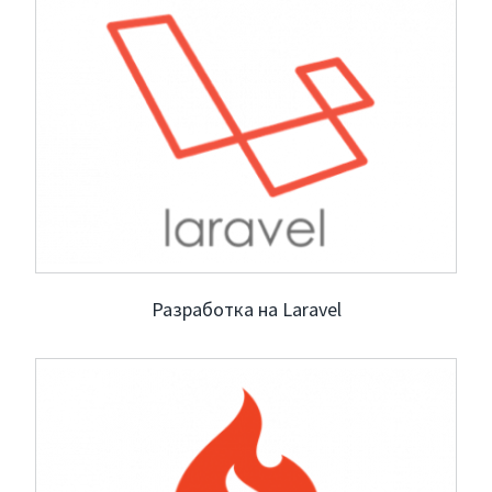
Услуги
Компания
Портфолио
Разработка на Laravel
Решения
Контакты