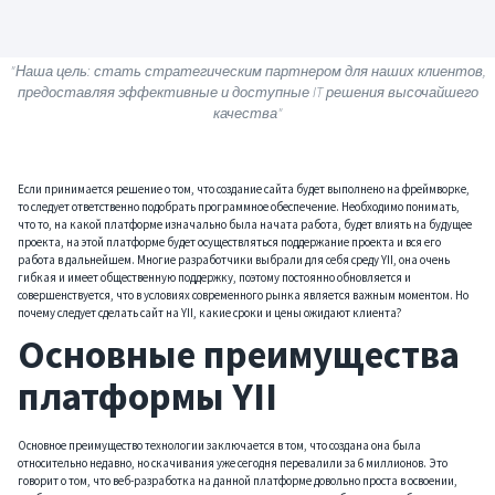
"Наша цель: стать стратегическим партнером для наших клиентов,
предоставляя эффективные и доступные IT решения высочайшего
качества"
Если принимается решение о том, что создание сайта будет выполнено на фреймворке,
то следует ответственно подобрать программное обеспечение. Необходимо понимать,
что то, на какой платформе изначально была начата работа, будет влиять на будущее
проекта, на этой платформе будет осуществляться поддержание проекта и вся его
работа в дальнейшем. Многие разработчики выбрали для себя среду YII, она очень
гибкая и имеет общественную поддержку, поэтому постоянно обновляется и
совершенствуется, что в условиях современного рынка является важным моментом. Но
почему следует сделать сайт на YII, какие сроки и цены ожидают клиента?
Основные преимущества
платформы YII
Основное преимущество технологии заключается в том, что создана она была
относительно недавно, но скачивания уже сегодня перевалили за 6 миллионов. Это
говорит о том, что веб-разработка на данной платформе довольно проста в освоении,