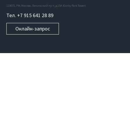
119071, РФ, Москва, Ленинский пр-т, д.15А (Gorky Park Tower)
Тел. +7 915 641 28 89
Онлайн-запрос
УСЛУГИ
Веб-сайты
Мобильные приложения
Стартапы
Программное обеспечение
Blockchain разработка
UI/UX дизайн