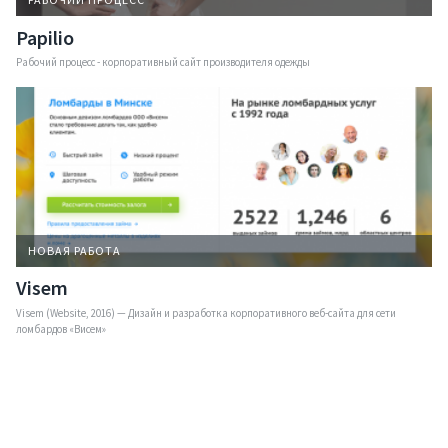
Papilio
Услуги
Рабочий процесс - корпоративный сайт производителя одежды
Компания
Портфолио
Решения
НОВАЯ РАБОТА
Контакты
Visem
Visem (Website, 2016) — Дизайн и разработка корпоративного веб-сайта для сети
ломбардов «Висем»
Запрос коммерческого
Презентация компании