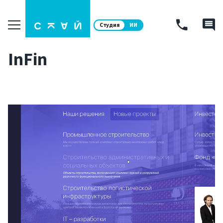
Студия
ИИ
InFin