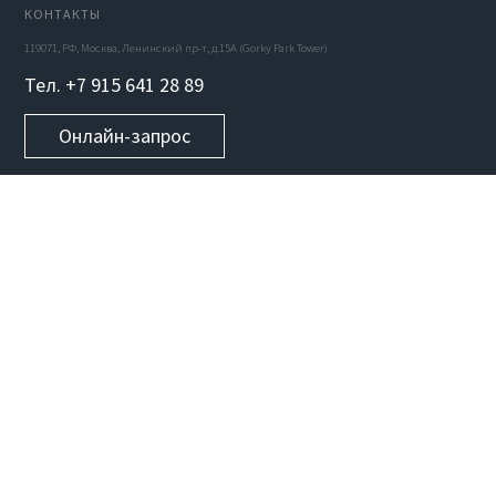
КОНТАКТЫ
119071, РФ, Москва, Ленинский пр-т, д.15А (Gorky Park Tower)
Тел. +7 915 641 28 89
Онлайн-запрос
УСЛУГИ
Веб-сайты
Мобильные приложения
Стартапы
Программное обеспечение
Blockchain разработка