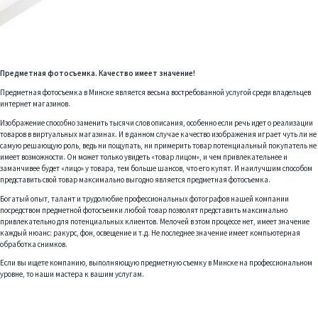
Предметная фотосъемка. Качество имеет значение!
Предметная фотосъемка в Минске является весьма востребованной услугой среди владельцев
интернет магазинов.
Изображение способно заменить тысячи слов описания, особенно если речь идет о реализации
товаров в виртуальных магазинах. И в данном случае качество изображения играет чуть ли не
самую решающую роль, ведь ни пощупать, ни примерить товар потенциальный покупатель не
имеет возможности. Он может только увидеть «товар лицом», и чем привлекательнее и
заманчивее будет «лицо» у товара, тем больше шансов, что его купят. И наилучшим способом
представить свой товар максимально выгодно является предметная фотосъемка.
Богатый опыт, талант и трудолюбие профессиональных фотографов нашей компании
посредством предметной фотосъемки любой товар позволят представить максимально
привлекательно для потенциальных клиентов. Мелочей в этом процессе нет, имеет значение
каждый нюанс: ракурс, фон, освещение и т.д. Не последнее значение имеет компьютерная
обработка снимков.
Если вы ищете компанию, выполняющую предметную съемку в Минске на профессиональном
уровне, то наши мастера к вашим услугам.