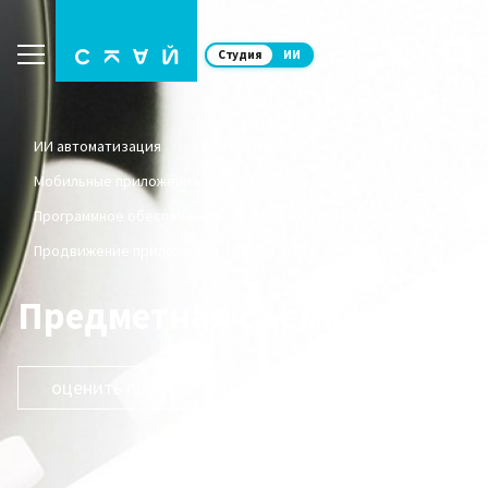
Студия
ИИ
ИИ автоматизация
Веб-сайты
Мобильные приложения
Стартапы
Программное обеспечение
Дизайн, UI/UX
SEO
Продвижение приложений
Предметная съемка
оценить проект