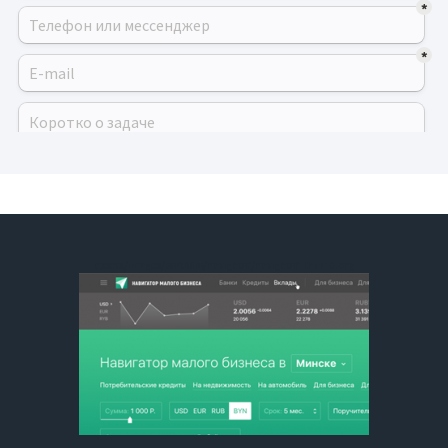
assets/images/portfolio/navigator/navigator_thumb.png