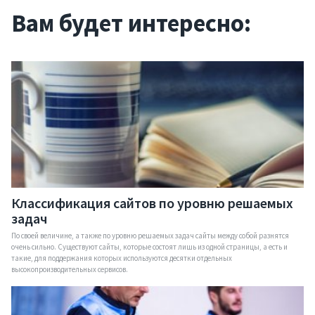
Вам будет интересно:
Услуги
Компания
Портфолио
Решения
Классификация сайтов по уровню решаемых
задач
Контакты
По своей величине, а также по уровню решаемых задач сайты между собой разнятся
очень сильно. Существуют сайты, которые состоят лишь из одной страницы, а есть и
такие, для поддержания которых используются десятки отдельных
высокопроизводительных сервисов.
Запрос коммерческого